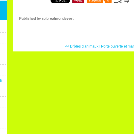
Repost
0
Published by rpibrealmondevert
<< Drôles d'animaux !
Porte ouverte et mar
di
0