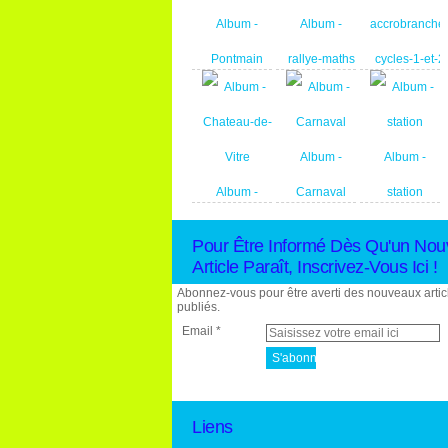
Album -
Album -
Pontmain
rallye-maths
Album -
sortie-
Album -
Album -
accrobranche
Album -
Carnaval
station
cycles-1-et-2
Chateau-de-
Pour Être Informé Dès Qu'un Nou
Vitre
Article Paraît, Inscrivez-Vous Ici !
Abonnez-vous pour être averti des nouveaux artic
publiés.
Email
Liens