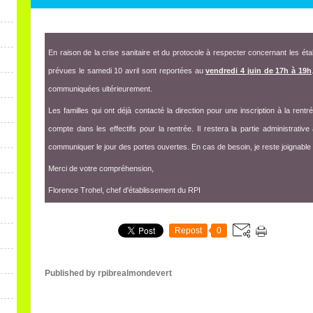
En raison de la crise sanitaire et du protocole à respecter concernant les ét
prévues le samedi 10 avril sont reportées au
vendredi 4 juin de 17h à 19h
communiquées ultérieurement.
Les familles qui ont déjà contacté la direction pour une inscription à la ren
compte dans les effectifs pour la rentrée. Il restera la partie administrat
communiquer le jour des portes ouvertes. En cas de besoin, je reste joignable
Merci de votre compréhension,
Florence Trohel, chef d'établissement du RPI
Repost
0
Published by rpibrealmondevert