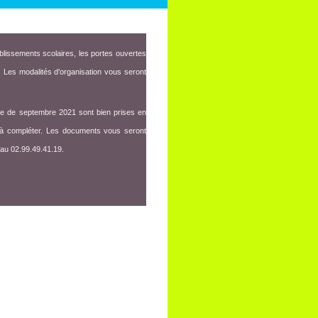
ablissements scolaires, les portes ouvertes
. Les modalités d'organisation vous seront
trée de septembre 2021 sont bien prises en
ive à compléter. Les documents vous seront
 au 02.99.49.41.19.