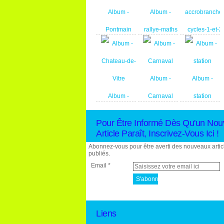
Album -
Album -
Pontmain
rallye-maths
Album -
sortie-
Album -
Album -
accrobranche
Album -
Carnaval
station
cycles-1-et-2
Chateau-de-
Pour Être Informé Dès Qu'un Nou
Vitre
Article Paraît, Inscrivez-Vous Ici !
Abonnez-vous pour être averti des nouveaux artic
publiés.
Email
Liens