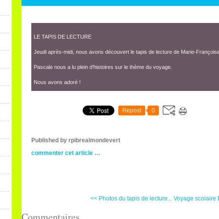
LE TAPIS DE LECTURE
Jeudi après-midi, nous avons découvert le tapis de lecture de Marie-Françoise
Pascale nous a lu plein d’histoires sur le thème du voyage.
Nous avons adoré !
Repost
0
Published by rpibrealmondevert
commenter cet article
…
<< Photos du tapis de lecture...
Voyage scolaire 
Commentaires