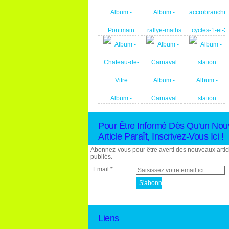
Album -
Album -
Pontmain
rallye-maths
Album -
sortie-
Album -
Album -
accrobranche
Album -
Carnaval
station
cycles-1-et-2
Chateau-de-
Pour Être Informé Dès Qu'un Nou
Vitre
Article Paraît, Inscrivez-Vous Ici !
Abonnez-vous pour être averti des nouveaux artic
publiés.
Email
Liens