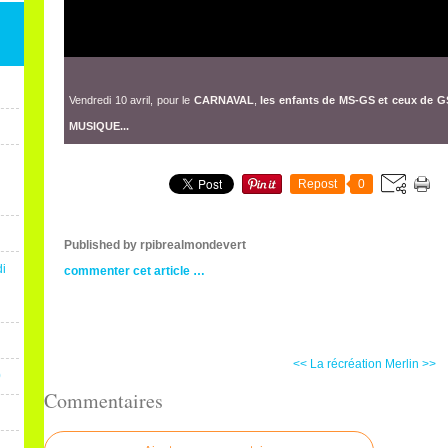
Vendredi 10 avril, pour le
CARNAVAL
,
les enfants de MS-GS et ceux de G
MUSIQUE...
Repost
0
Published by rpibrealmondevert
di
commenter cet article
…
<< La récréation
Merlin >>
0
Commentaires