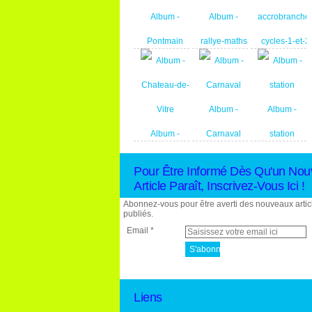
Album -
Album -
Pontmain
rallye-maths
Album -
sortie-
Album -
Album -
accrobranche
Album -
Carnaval
station
cycles-1-et-2
Chateau-de-
Pour Être Informé Dès Qu'un Nou
Vitre
Article Paraît, Inscrivez-Vous Ici !
Abonnez-vous pour être averti des nouveaux artic
publiés.
Email
Liens